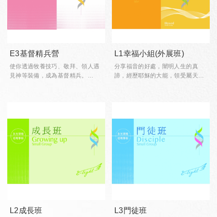
E3基督精兵營
L1幸福小組(外展班)
使你透過牧養技巧、敬拜、領人遇
分享福音的好處，闡明人生的真
見神等裝備，成為基督精兵。
諦，經歷耶穌的大能，領受屬天的
對象或資格：門徒班結業、預備成
祝福。
為教會同工者
L2成長班
L3門徒班