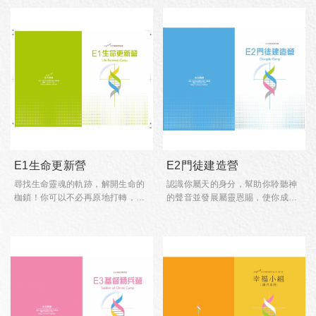
E1生命更新營
E2門徒建造營
尋找生命靈魂的軌跡，解開生命的
認識你屬天的身分，幫助你聆聽神
枷鎖！你可以不必再原地打轉，徹
的聲音並發展屬靈恩賜，使你成為
底地活出屬於你自己的榮耀。對象
委身的門徒。
或資格：慕道、初信者和轉籍基督
對象或資格：成長班結業、已經受
徒。
洗基督徒