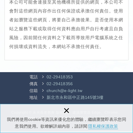
本公司可能會連接至其他機構所提供的網頁，本公司不
會對這些網頁內容作出任何保證或承擔任何責任。使用
者如瀏覽這些網頁，將要自己承擔後果。是否使用本網
站之服務下載或取得任何資料應由用戶自行考慮且自負
風險，因前開任何資料之下載而導致用戶電腦系統之任
何損壞或資料流失，本網站不承擔任何責任。
電話
02-29418353
傳真
02-29418356
信箱
church@e-light.tw
地址
新北市永和區中正路145號3樓
×
Copyright © 永光長老教會 版權所有. 建議瀏覽器 Edge、Chrome、
Safari、Firefox 以上最新版本
網頁設計 : 新視野
我們將使用cookie等資訊來優化您的體驗，繼續瀏覽即表示您同
意我們使用。欲瞭解詳細內容，請詳閱
隱私權保護政策