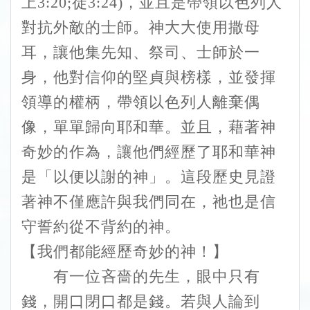
上3:20;徒3:24)，並且是帶領以色列人
對抗外敵的士師。神大大使用撒母
耳，讓他集先知、祭司、士師於一
身，他對信仰的堅貞與榜樣，並發揮
領導的權柄，帶領以色列人離棄偶
像，單單歸向耶和華。並且，藉著神
奇妙的作為，讓他們經歷了耶和華神
是「以便以謝的神」。這段歷史見證
著神不僅應許與我們同在，祂也是信
守誓約從不背約的神。
【我們都能經歷奇妙的神！】
有一位吝嗇的先生，眼中只有
錢，開口閉口都是錢。若與人論到