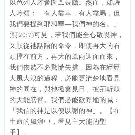
以色列人才會聞風喪膽。然而，如詩
人吟頌：「有人靠車，有人靠馬，但
我們要提到耶和華—我們神的名。」
(詩20:7)可見，若我們能全心敬畏神，
又順從祂話語的命令，即使再大的石
頭擋在前方，再大的風雨迎面而來，
我們依然不必驚慌失措，因為在經歷
大風大浪的過程，必能更清楚地看見
神的同在，與祂撥雲見日、披荊斬棘
的大能膀臂。我們必能歡呼地吶喊：
「我信的神是以便以謝的神」。【在
生命的風浪中，看見主大能的聖
手】。