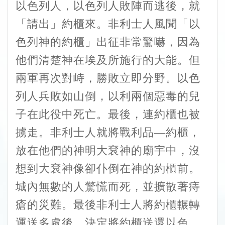
以色列人，以色列人敗陣而逃後，就
「請出」約櫃來。非利士人風聞「以
色列神的約櫃」出征非常驚嚇，因為
他們清楚神在埃及所施行的大能。但
兩軍再次對峙，勝敗立即分野。以色
列人兵敗如山倒，以利兩個惡毒的兒
子在此役中死亡。最後，連約櫃也被
擄走。非利士人就將戰利品—約櫃，
放在他們的神明大袞神的廟宇中，沒
想到大袞神像卻仆倒在神的約櫃前。
城內無數的人驚慌而死，並擴散著痔
瘡的災難。最後非利士人將約櫃輾轉
運送多處後，決定將約櫃送還以色